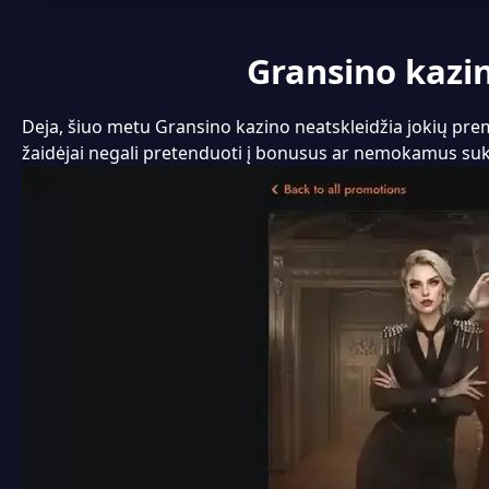
Gransino kazino pasiūlymai, bonusai ir nemoka
Gransino kazi
Gransino kazino licencija ir saugumas
Gransino žaidimai
Deja, šiuo metu Gransino kazino neatskleidžia jokių premi
žaidėjai negali pretenduoti į bonusus ar nemokamus suk
Gransino lažybos
Kaip užsiregistruoti Gransino kazino
Gransino kazino paskyros patvirtinimas ir KYC
Premijos ir akcijos
Žaidimų kūrėjai
Gransino internetiniai turnyrai
FAQ