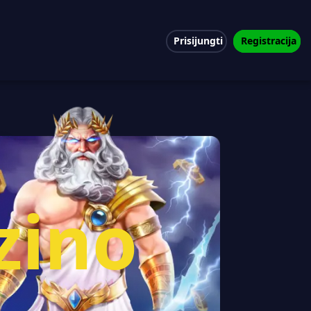
Prisijungti
Registracija
zino