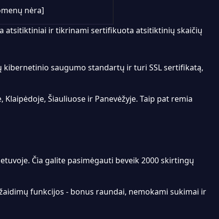
omenų nėra]
atsitiktiniai ir tikrinami sertifikuota atsitiktinių skaičių
kibernetinio saugumo standartų ir turi SSL sertifikatą,
, Klaipėdoje, Šiauliuose ir Panevėžyje. Taip pat remia
Lietuvoje. Čia galite pasimėgauti beveik 2000 skirtingų
s žaidimų funkcijos - bonus raundai, nemokami sukimai ir