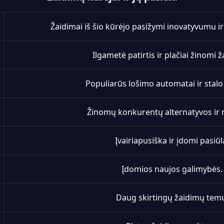
Žaidimai iš šio kūrėjo pasižymi inovatyvumu ir
Ilgametė patirtis ir plačiai žinomi ž
Populiarūs lošimo automatai ir stalo
Žinomų konkurentų alternatyvos ir 
Įvairiapusiška ir įdomi pasiūl
Įdomios naujos galimybės.
Daug skirtingų žaidimų tem