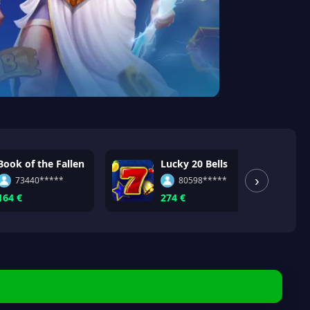
Book of the Fallen
Lucky 20 Bells
›
73440*****
80598*****
164 €
274 €