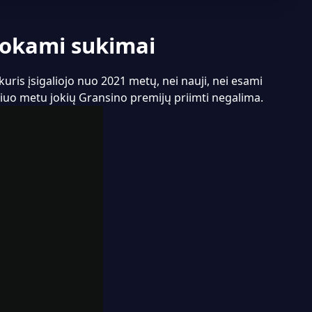
mokami sukimai
uris įsigaliojo nuo 2021 metų, nei nauji, nei esami
iuo metu jokių Gransino premijų priimti negalima.