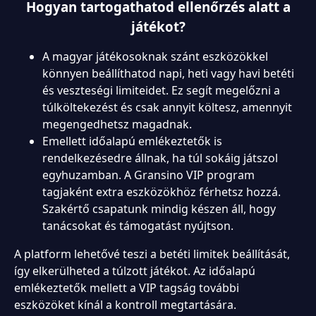
Hogyan tartogathatod ellenőrzés alatt a
játékot?
A magyar játékosoknak szánt eszközökkel
könnyen beállíthatod napi, heti vagy havi betéti
és veszteségi limiteidet. Ez segít megelőzni a
túlköltekezést és csak annyit költesz, amennyit
megengedhetsz magadnak.
Emellett időalapú emlékeztetők is
rendelkezésedre állnak, ha túl sokáig játszol
egyhuzamban. A Gransino VIP program
tagjaként extra eszközökhöz férhetsz hozzá.
Szakértő csapatunk mindig készen áll, hogy
tanácsokat és támogatást nyújtson.
A platform lehetővé teszi a betéti limitek beállítását,
így elkerülheted a túlzott játékot. Az időalapú
emlékeztetők mellett a VIP tagság további
eszközöket kínál a kontroll megtartására.