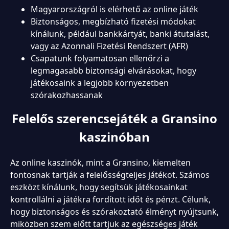
Magyarországról is elérhető az online játék
Biztonságos, megbízható fizetési módokat
kínálunk, például bankkártyát, banki átutalást,
vagy az Azonnali Fizetési Rendszert (AFR)
Csapatunk folyamatosan ellenőrzi a
legmagasabb biztonsági elvárásokat, hogy
játékosaink a legjobb környezetben
szórakozhassanak
Felelős szerencsejáték a Gransino
kaszinóban
Az online kaszinók, mint a Gransino, kiemelten
fontosnak tartják a felelősségteljes játékot. Számos
eszközt kínálunk, hogy segítsük játékosainkat
kontrollálni a játékra fordított időt és pénzt. Célunk,
hogy biztonságos és szórakoztató élményt nyújtsunk,
miközben szem előtt tartjuk az egészséges játék