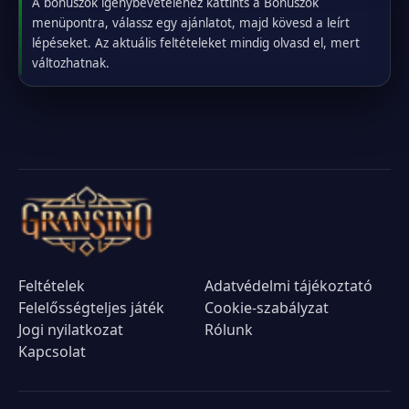
A bónuszok igénybevételéhez kattints a Bónuszok
menüpontra, válassz egy ajánlatot, majd kövesd a leírt
lépéseket. Az aktuális feltételeket mindig olvasd el, mert
változhatnak.
Feltételek
Adatvédelmi tájékoztató
Felelősségteljes játék
Cookie‑szabályzat
Jogi nyilatkozat
Rólunk
Kapcsolat