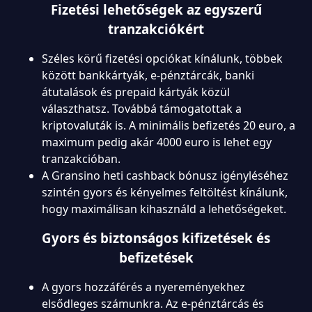
Fizetési lehetőségek az egyszerű
tranzakciókért
Széles körű fizetési opciókat kínálunk, többek
között bankkártyák, e-pénztárcák, banki
átutalások és prepaid kártyák közül
választhatsz. Továbbá támogatottak a
kriptovaluták is. A minimális befizetés 20 euro, a
maximum pedig akár 4000 euro is lehet egy
tranzakcióban.
A Gransino heti cashback bónusz igényléséhez
szintén gyors és kényelmes feltöltést kínálunk,
hogy maximálisan kihasználd a lehetőségeket.
Gyors és biztonságos kifizetések és
befizetések
A gyors hozzáférés a nyereményekhez
elsődleges számunkra. Az e-pénztárcás és