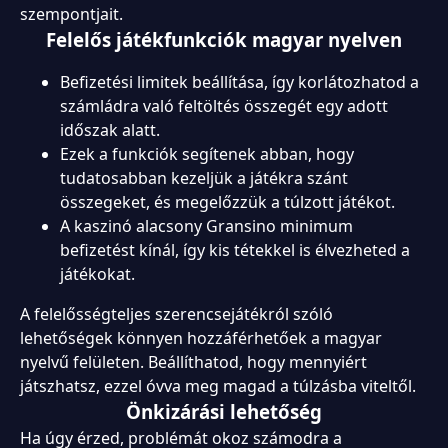
szempontjait.
Felelős játékfunkciók magyar nyelven
Befizetési limitek beállítása, így korlátozhatod a
számládra való feltöltés összegét egy adott
időszak alatt.
Ezek a funkciók segítenek abban, hogy
tudatosabban kezeljük a játékra szánt
összegeket, és megelőzzük a túlzott játékot.
A kaszinó alacsony Gransino minimum
befizetést kínál, így kis tétekkel is élvezheted a
játékokat.
A felelősségteljes szerencsejátékról szóló
lehetőségek könnyen hozzáférhetőek a magyar
nyelvű felületen. Beállíthatod, hogy mennyiért
játszhatsz, ezzel óvva meg magad a túlzásba viteltől.
Önkizárási lehetőség
Ha úgy érzed, problémát okoz számodra a