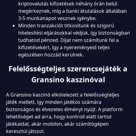
kriptovalutás kifizetések néhány órán belül
megérkeznek, míg a banki átutalások általában
3-5 munkanapot vesznek igénybe.
Minden tranzakciót titkosítunk és szigorú
hitelesítési eljárásokkal védjük, így biztonságban
tudhatod pénzed. Díjat nem számítunk fel a
kifizetésekért, így a nyereményeid teljes
egészében hozzád kerülnek.
Felelősségteljes szerencsejáték a
Gransino kaszinóval
A Gransino kaszinó elkötelezett a felelősségteljes
játék mellett, így minden játékos számára
biztonságos és élvezetes élményt nyújt. A platform
lehetőséget ad arra, hogy kontroll alatt tartsd
játékaidat, akár mobilon, akár számítógépen
keresztül játszol.