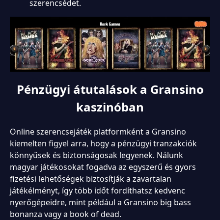
szerencsédet.
Pénzügyi átutalások a Gransino
kaszinóban
Online szerencsejáték platformként a Gransino
kiemelten figyel arra, hogy a pénzügyi tranzakciók
könnyűsek és biztonságosak legyenek. Nálunk
magyar játékosokat fogadva az egyszerű és gyors
fizetési lehetőségek biztosítják a zavartalan
játékélményt, így több időt fordíthatsz kedvenc
nyerőgépeidre, mint például a Gransino big bass
bonanza vagy a book of dead.