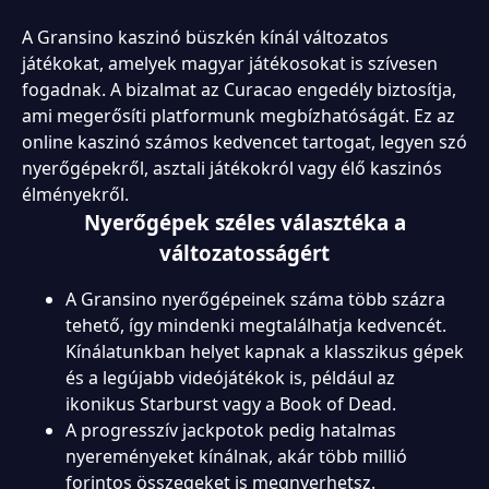
A Gransino kaszinó büszkén kínál változatos
játékokat, amelyek magyar játékosokat is szívesen
fogadnak. A bizalmat az Curacao engedély biztosítja,
ami megerősíti platformunk megbízhatóságát. Ez az
online kaszinó számos kedvencet tartogat, legyen szó
nyerőgépekről, asztali játékokról vagy élő kaszinós
élményekről.
Nyerőgépek széles választéka a
változatosságért
A Gransino nyerőgépeinek száma több százra
tehető, így mindenki megtalálhatja kedvencét.
Kínálatunkban helyet kapnak a klasszikus gépek
és a legújabb videójátékok is, például az
ikonikus Starburst vagy a Book of Dead.
A progresszív jackpotok pedig hatalmas
nyereményeket kínálnak, akár több millió
forintos összegeket is megnyerhetsz.