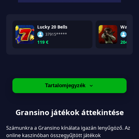
Lucky 20 Bells
Wanted 
37915*****
4966
119 €
204 €
Tartalomjegyzék
Gransino játékok áttekintése
Gransino játékok áttekintése
Biztonság és megbízhatóság
Felelős szerencsejáték a Gransino
Számunkra a Gransino kínálata igazán lenyűgöző. Az
kaszinóban
online kaszinóban összegyűjtött játékok