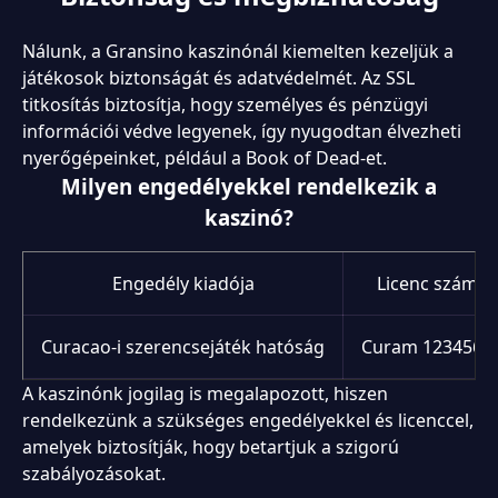
Nálunk, a Gransino kaszinónál kiemelten kezeljük a
játékosok biztonságát és adatvédelmét. Az SSL
titkosítás biztosítja, hogy személyes és pénzügyi
információi védve legyenek, így nyugodtan élvezheti
nyerőgépeinket, például a Book of Dead-et.
Milyen engedélyekkel rendelkezik a
kaszinó?
Engedély kiadója
Licenc száma
Curacao-i szerencsejáték hatóság
Curam 1234567
A kaszinónk jogilag is megalapozott, hiszen
rendelkezünk a szükséges engedélyekkel és licenccel,
amelyek biztosítják, hogy betartjuk a szigorú
szabályozásokat.